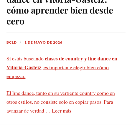
cómo aprender bien desde
cero
BCLD
1 DE MAYO DE 2026
clases de country y line dance en
Si estás buscando
Vitoria-Gasteiz
, es importante elegir bien cómo
empezar.
El line dance, tanto en su vertiente country como en
otros estilos, no consiste solo en copiar pasos. Para
avanzar de verdad …
Leer más