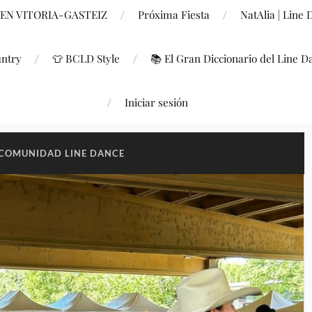
 EN VITORIA-GASTEIZ
Próxima Fiesta
NatAlia | Line
untry
👕 BCLD Style
📚 El Gran Diccionario del Line D
Iniciar sesión
COMUNIDAD LINE DANCE