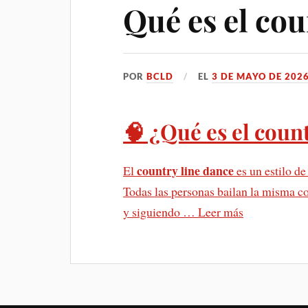
Qué es el cou
POR
BCLD
EL
3 DE MAYO DE 202
🧠 ¿Qué es el coun
country line dance
El
es un estilo de
Todas las personas bailan la misma c
y siguiendo …
Leer más