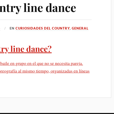
ntry line dance
6
EN
CURIOSIDADES DEL COUNTRY
,
GENERAL
try line dance?
 baile en grupo en el que no se necesita pareja.
oreografía al mismo tiempo, organizadas en líneas