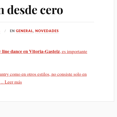
n desde cero
6
EN
GENERAL
,
NOVEDADES
y line dance en Vitoria-Gasteiz
, es importante
ountry como en otros estilos, no consiste solo en
d …
Leer más