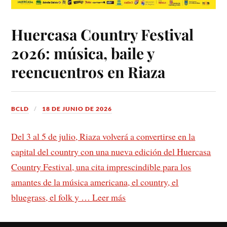
Huercasa Country Festival
2026: música, baile y
reencuentros en Riaza
BCLD
18 DE JUNIO DE 2026
Del 3 al 5 de julio, Riaza volverá a convertirse en la
capital del country con una nueva edición del Huercasa
Country Festival, una cita imprescindible para los
amantes de la música americana, el country, el
bluegrass, el folk y …
Leer más