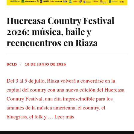
Huercasa Country Festival
2026: música, baile y
reencuentros en Riaza
BCLD
18 DE JUNIO DE 2026
Del 3 al 5 de julio, Riaza volverá a convertirse en la
capital del country con una nueva edición del Huercasa
Country Festival, una cita imprescindible para los
amantes de la música americana, el country, el
bluegrass, el folk y …
Leer más