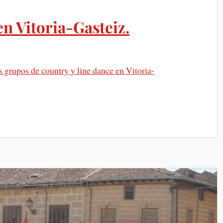
n Vitoria-Gasteiz.
grupos de country y line dance en Vitoria-