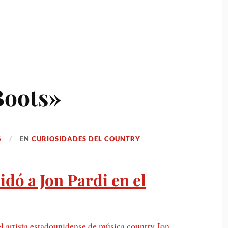
Boots»
6
EN
CURIOSIDADES DEL COUNTRY
idó a Jon Pardi en el
 artista estadounidense de música country Jon