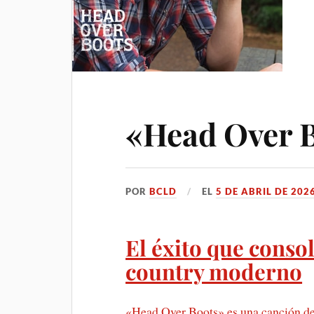
«Head Over 
POR
BCLD
EL
5 DE ABRIL DE 202
El éxito que consol
country moderno
«Head Over Boots» es una canción del