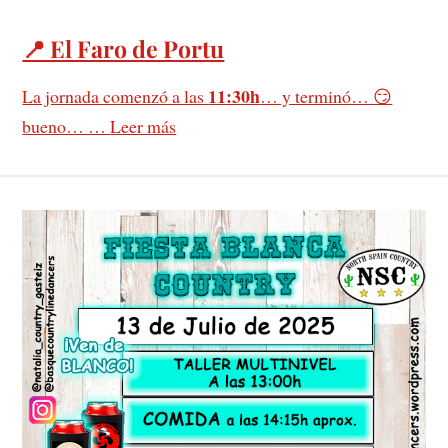
📍 El Faro de Portu
11:30h
La jornada comenzó a las
… y terminó… 😏
bueno… …
Leer más