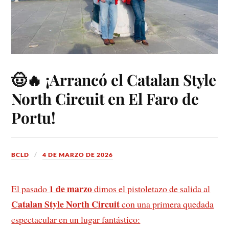
🤠🔥 ¡Arrancó el Catalan Style
North Circuit en El Faro de
Portu!
BCLD
4 DE MARZO DE 2026
1 de marzo
El pasado
dimos el pistoletazo de salida al
Catalan Style North Circuit
con una primera quedada
espectacular en un lugar fantástico: