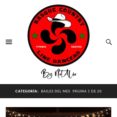
CATEGORÍA:
BAILES DEL MES
PÁGINA 1 DE 20