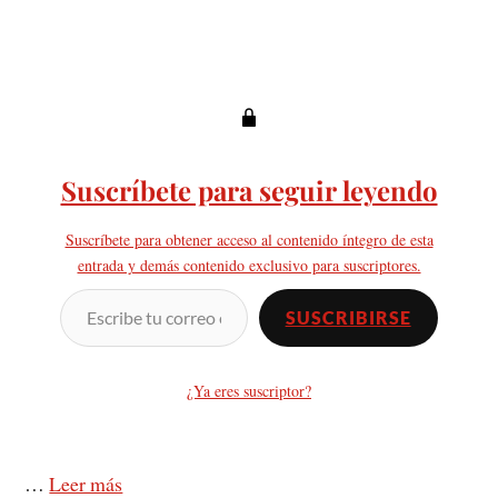
Suscríbete para seguir leyendo
Suscríbete para obtener acceso al contenido íntegro de esta
entrada y demás contenido exclusivo para suscriptores.
SUSCRIBIRSE
¿Ya eres suscriptor?
…
Leer más