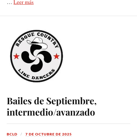
…
Leer más
Bailes de Septiembre,
intermedio/avanzado
BCLD
7 DE OCTUBRE DE 2025