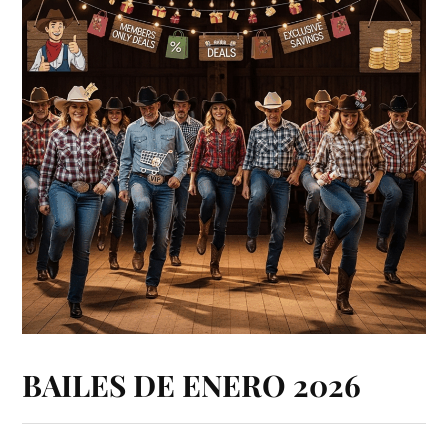
BAILES DE ENERO 2026