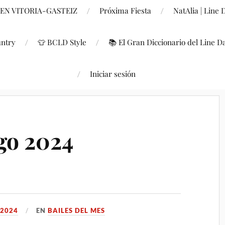
 EN VITORIA-GASTEIZ
Próxima Fiesta
NatAlia | Line
untry
👕 BCLD Style
📚 El Gran Diccionario del Line D
Iniciar sesión
go 2024
 2024
EN
BAILES DEL MES