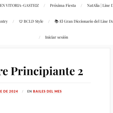
 EN VITORIA-GASTEIZ
Próxima Fiesta
NatAlia | Line
untry
👕 BCLD Style
📚 El Gran Diccionario del Line D
Iniciar sesión
e Principiante 2
E DE 2024
EN
BAILES DEL MES